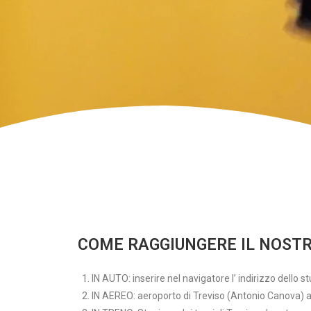
i
ş
R
o
y
a
l
b
e
t
R
o
y
a
COME RAGGIUNGERE IL NOSTR
l
b
IN AUTO: inserire nel navigatore l’ indirizzo dello 
e
IN AEREO: aeroporto di Treviso (Antonio Canova) al 
t