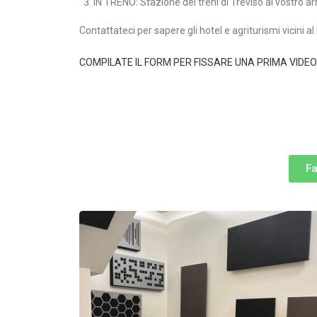
IN TRENO: Stazione dei treni di Treviso al vostro ar
g
i
Contattateci per sapere gli hotel e agriturismi vicini 
r
COMPILATE IL FORM PER FISSARE UNA PRIMA VIDEO
i
ş
J
o
k
e
Fa
r
b
e
t
J
o
k
e
r