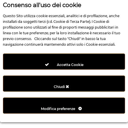
r
Consenso all'uso dei cookie
e
n
Questo Sito utilizza cookie essenziali, analitici e di profilazione, anche
installati da soggetti terzi (cd. Cookie di Terza Parte). I Cookie di
s
profilazione sono utilizzati al fine di proporti messaggi pubblicitari in
b
linea con le tue preferenze; per la loro installazione è necessario il tuo
e
previo consenso. Cliccando sul tasto "Chiudi" in basso la tua
t
navigazione continuerà mantenendo attivi solo i Cookie essenziali.
g
i
r
Accetta Cookie
i
ş
M
Chiudi
e
y
b
Modifica preferenze
e
t