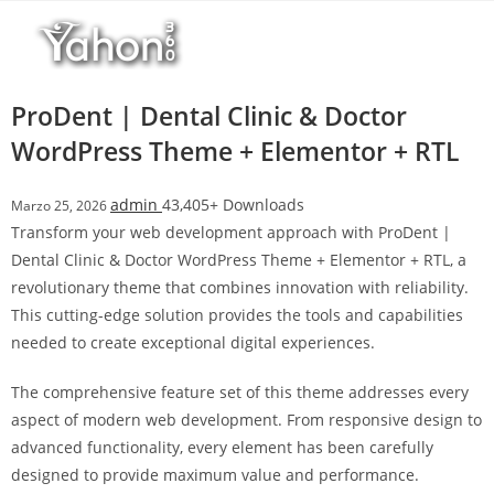
Salta
l
al
l
contenuto
b
e
ProDent | Dental Clinic & Doctor
t
WordPress Theme + Elementor + RTL
T
o
admin
43,405+ Downloads
Marzo 25, 2026
p
Transform your web development approach with ProDent |
h
Dental Clinic & Doctor WordPress Theme + Elementor + RTL, a
i
revolutionary theme that combines innovation with reliability.
l
This cutting-edge solution provides the tools and capabilities
l
needed to create exceptional digital experiences.
b
e
The comprehensive feature set of this theme addresses every
t
aspect of modern web development. From responsive design to
g
advanced functionality, every element has been carefully
i
designed to provide maximum value and performance.
r